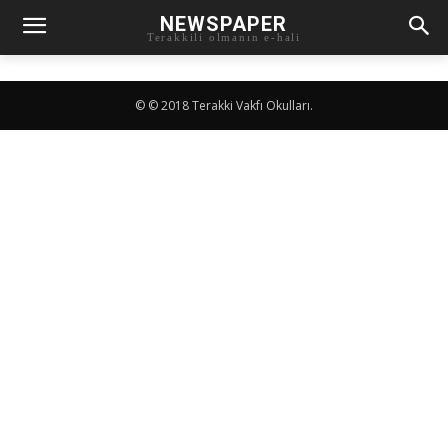
NEWSPAPER
Terakkili olmanın e-hali
© © 2018 Terakki Vakfı Okulları.