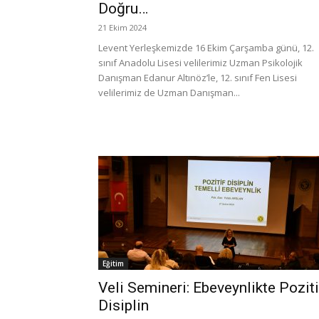
Doğru…
21 Ekim 2024
Levent Yerleşkemizde 16 Ekim Çarşamba günü, 12.
sınıf Anadolu Lisesi velilerimiz Uzman Psikolojik
Danışman Edanur Altınöz’le, 12. sınıf Fen Lisesi
velilerimiz de Uzman Danışman...
Eğitim
Veli Semineri: Ebeveynlikte Poziti
Disiplin