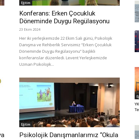
Eğitim
Konferans: Erken Çocukluk
Döneminde Duygu Regülasyonu
23 Ekim 2024
Her iki yerleşkemizde 22 Ekim Salı günü, Psikolojik
Danışma ve Rehberlik Servisimiz “Erken Çocukluk
Döneminde Duygu Regülasyonu” başlıklı
konferanslar düzenledi. Levent Yerleşkemizde
Uzman Psikolojik...
E
YK
Te
Eğitim
va
Psikolojik Danışmanlarımız “Okula