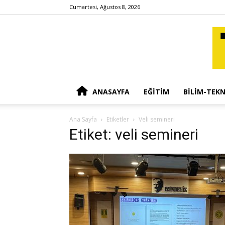
Cumartesi, Ağustos 8, 2026
ANASAYFA
EĞITIM
BILIM-TEKN
Ana Sayfa
Etiketler
Veli semineri
Etiket: veli semineri