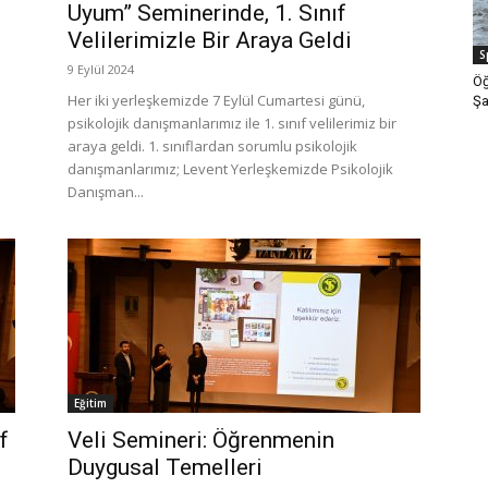
Uyum” Seminerinde, 1. Sınıf
Velilerimizle Bir Araya Geldi
S
9 Eylül 2024
Öğ
Her iki yerleşkemizde 7 Eylül Cumartesi günü,
Şa
psikolojik danışmanlarımız ile 1. sınıf velilerimiz bir
araya geldi. 1. sınıflardan sorumlu psikolojik
danışmanlarımız; Levent Yerleşkemizde Psikolojik
Danışman...
Eğitim
f
Veli Semineri: Öğrenmenin
Duygusal Temelleri