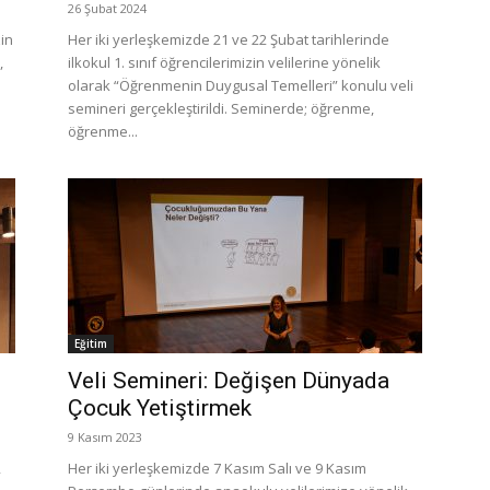
26 Şubat 2024
zin
Her iki yerleşkemizde 21 ve 22 Şubat tarihlerinde
,
ilkokul 1. sınıf öğrencilerimizin velilerine yönelik
olarak “Öğrenmenin Duygusal Temelleri” konulu veli
semineri gerçekleştirildi. Seminerde; öğrenme,
öğrenme...
Eğitim
Veli Semineri: Değişen Dünyada
Çocuk Yetiştirmek
9 Kasım 2023
,
Her iki yerleşkemizde 7 Kasım Salı ve 9 Kasım