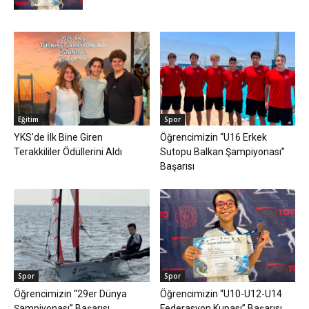
Eğitim
Spor
YKS’de İlk Bine Giren
Öğrencimizin “U16 Erkek
Terakkililer Ödüllerini Aldı
Sutopu Balkan Şampiyonası”
Başarısı
Spor
Spor
Öğrencimizin “29er Dünya
Öğrencimizin “U10-U12-U14
Şampiyonası” Başarısı
Federasyon Kupası” Başarısı