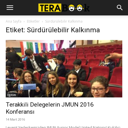
Ana Sayfa
Etiketler
Sürdürülebilir Kalkınma
Etiket: Sürdürülebilir Kalkınma
Eğitim
Terakkili Delegelerin JMUN 2016
Konferansı
14 Mart 2016
Levent Yerleşkemizden JMUN (Junior Model United Nations) Kulübü