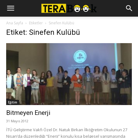
Ana Sayfa
Etiketler
Sinefen Kulübü
Etiket: Sinefen Kulübü
Eğitim
Bitmeyen Enerji
31 Mayıs 2012
İTÜ Geliştirme Vakfı Özel Dr. Natuk Birkan İlköğretim Okulunun 27
Nisan’da düzenlediği “Enerji” konulu kısa belgesel yarışmasında