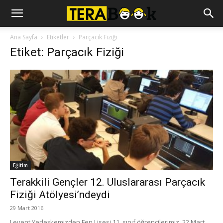
Ana Sayfa
Etiketler
Parçacık Fiziği
Etiket: Parçacık Fiziği
Eğitim
Terakkili Gençler 12. Uluslararası Parçacık
Fiziği Atölyesi’ndeydi
29 Mart 2016
Levent Yerleşkemizden Fen Lisesi 11. sınıf öğrencilerimiz, 22 Mart