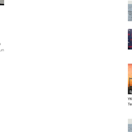
u
lun
E
YK
Te