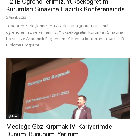
12 IB Öğrencilerimiz, Yükseköğretim
Kurumları Sınavına Hazırlık Konferansında
5 Aralık 2023
Tepeören Yerleşkemizde 1 Aralık Cuma günü, 12 IB sınıfı
öğrencilerimiz ve velilerimiz, “Yükseköğretim Kurumları Sınavına
Hazırlık ve Akademik Bilgilendirme” konulu konferansa katıldı. IB
Diploma Programı...
Eğitim
Mesleğe Göz Kırpmak IV: Kariyerimde
Dünüm, Bugünüm, Yarınım