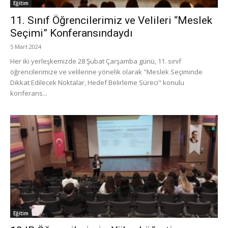
Eğitim
11. Sınıf Öğrencilerimiz ve Velileri “Meslek
Seçimi” Konferansındaydı
5 Mart 2024
Her iki yerleşkemizde 28 Şubat Çarşamba günü, 11. sınıf
öğrencilerimize ve velilerine yönelik olarak "Meslek Seçiminde
Dikkat Edilecek Noktalar, Hedef Belirleme Süreci" konulu
konferans...
Eğitim