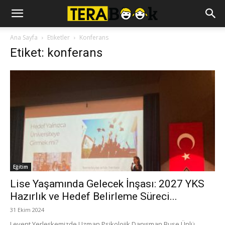
Ana Sayfa
Etiketler
Konferans
Etiket: konferans
Eğitim
Lise Yaşamında Gelecek İnşası: 2027 YKS
Hazırlık ve Hedef Belirleme Süreci...
31 Ekim 2024
Levent Yerleşkemizde Uzman Psikolojik Danışman Buse Ünlü,