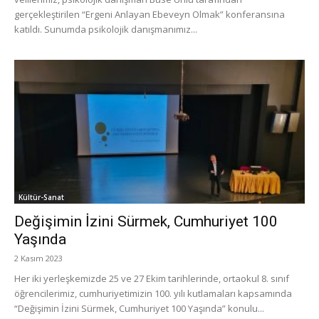
gerçekleştirilen “Ergeni Anlayan Ebeveyn Olmak” konferansına
katıldı. Sunumda psikolojik danışmanımız...
Kültür-Sanat
Değişimin İzini Sürmek, Cumhuriyet 100
Yaşında
2 Kasım 2023
Her iki yerleşkemizde 25 ve 27 Ekim tarihlerinde, ortaokul 8. sınıf
öğrencilerimiz, cumhuriyetimizin 100. yılı kutlamaları kapsamında
“Değişimin İzini Sürmek, Cumhuriyet 100 Yaşında” konulu...