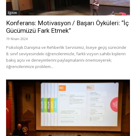
Eğitim
Konferans: Motivasyon / Başarı Öyküleri: “İç
Gücümüzü Fark Etmek”
19 Nisan 2024
Psikolojik Danışma ve Rehberlik Servisimiz, liseye geçiş sürecinde
8. sınıf seviyesindeki öğrencilerimizle, farklı vizyon sahibi kişilerin
bakış açısı ve deneyimlerini paylaşmalarını önemseyerek;
öğrencilerimize problem...