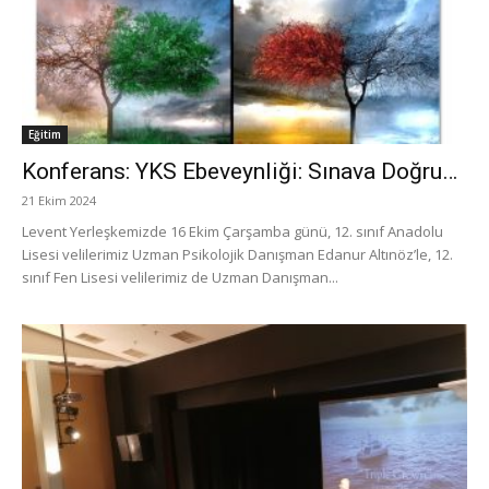
Eğitim
Konferans: YKS Ebeveynliği: Sınava Doğru…
21 Ekim 2024
Levent Yerleşkemizde 16 Ekim Çarşamba günü, 12. sınıf Anadolu
Lisesi velilerimiz Uzman Psikolojik Danışman Edanur Altınöz’le, 12.
sınıf Fen Lisesi velilerimiz de Uzman Danışman...