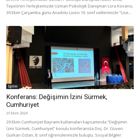
Tepeören Yerleşkemizde Uzman Psikolojik Danışman Lora Kovancı,
30 Ekim Çarşamba günü Anadolu Lisesi 10. sınıf velilerimizle “Lise...
Eğitim
Konferans: Değişimin İzini Sürmek,
Cumhuriyet
25 Ekim 2024
29 Ekim Cumhuriyet Bayramı kutlamaları kapsamında “Değişimin
İzini Sürmek, Cumhuriyet” konulu konferansta Doç. Dr. Güven
Gürkan Öztan, 8. sınıf öğrencilerimizle buluştu. Sosyal Bilgiler