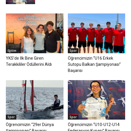
Eğitim
Spor
YKS’de İlk Bine Giren
Öğrencimizin “U16 Erkek
Terakkililer Ödüllerini Aldı
Sutopu Balkan Şampiyonası”
Başarısı
Spor
Spor
Öğrencimizin “29er Dünya
Öğrencimizin “U10-U12-U14
Şampiyonası” Başarısı
Federasyon Kupası” Başarısı