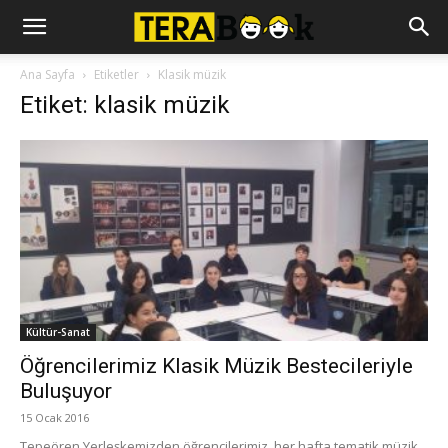
Ana Sayfa
Etiketler
Klasik müzik
Etiket: klasik müzik
Kültür-Sanat
Öğrencilerimiz Klasik Müzik Bestecileriyle
Buluşuyor
15 Ocak 2016
Tepeören Yerleşkemizden öğrencilerimiz, her hafta tematik müzik