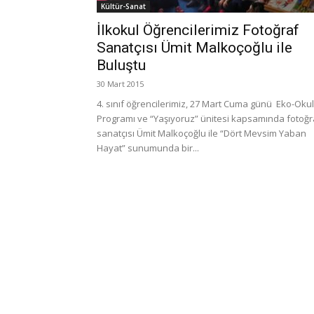
Kültür-Sanat
İlkokul Öğrencilerimiz Fotoğraf
Sanatçısı Ümit Malkoçoğlu ile
Buluştu
30 Mart 2015
4. sınıf öğrencilerimiz, 27 Mart Cuma günü Eko-Okul
Programı ve “Yaşıyoruz” ünitesi kapsamında fotoğr
sanatçısı Ümit Malkoçoğlu ile “Dört Mevsim Yaban
Hayat” sunumunda bir...