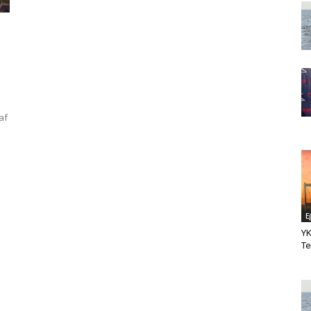
af
E
YK
Te