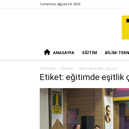
Cumartesi, Ağustos 8, 2026
ANASAYFA
EĞITIM
BILIM-TEKN
Ana Sayfa
Etiketler
Eğitimde eşitlik çalıştayı
Etiket: eğitimde eşitlik 