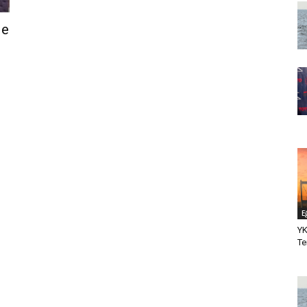
de
E
YK
Te