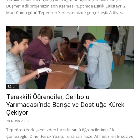
Düşme” adlı projemizin son aşaması “Eğitimde Eşitlik Çalıştayı” 2
Mart Cuma günü Tepeören Yerleşkemizde gerçekleşti. Atölye...
Eğitim
Terakkili Öğrenciler, Gelibolu
Yarımadası’nda Barışa ve Dostluğa Kürek
Çekiyor
28 Nisan 2015
Tepeören Yerleşkemizden hazırlık sınıfı öğrencilerimiz Efe
Çömezoğlu, Ömer Faruk Yazıcı, Tunahan Tuze, Ahmet Eren Ersöz ve