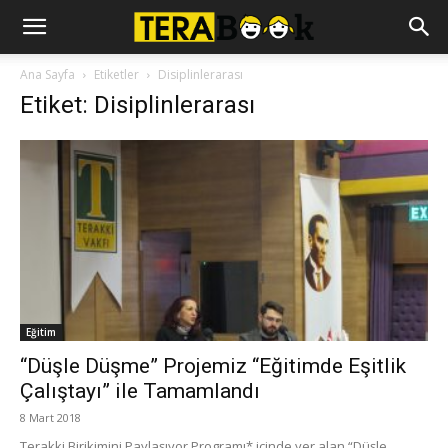
Ana Sayfa
Etiketler
Disiplinlerarası
Etiket: Disiplinlerarası
Eğitim
“Düşle Düşme” Projemiz “Eğitimde Eşitlik
Çalıştayı” ile Tamamlandı
8 Mart 2018
Terakki Birikimini Paylaşıyor Programı* içinde yer alan “Düşle