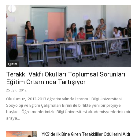
Eğitim
Terakki Vakfı Okulları Toplumsal Sorunları
Eğitim Ortamında Tartışıyor
25 Eylül 2012
Okulumuz, 2012-2013 öğretim yılında İstanbul Bilgi Üniversitesi
Sosyoloji ve Eğitim Çalışmaları Birimi ile birlikte yeni bir projeye
başladı. Öğretmenlerimizle Bilgi Üniversitesi akademisyenlerinin bir
araya...
YKS’de İlk Bine Giren Terakkililer Ödüllerini Aldı