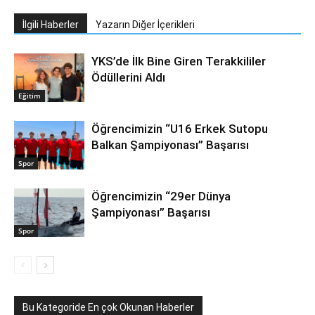
İlgili Haberler
Yazarın Diğer İçerikleri
YKS’de İlk Bine Giren Terakkililer
Ödüllerini Aldı
Eğitim
Öğrencimizin “U16 Erkek Sutopu
Balkan Şampiyonası” Başarısı
Spor
Öğrencimizin “29er Dünya
Şampiyonası” Başarısı
Spor
Bu Kategoride En çok Okunan Haberler