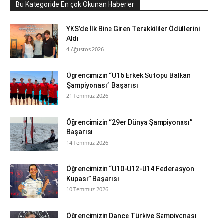
Bu Kategoride En çok Okunan Haberler
YKS’de İlk Bine Giren Terakkililer Ödüllerini
Aldı
4 Ağustos 2026
Öğrencimizin “U16 Erkek Sutopu Balkan
Şampiyonası” Başarısı
21 Temmuz 2026
Öğrencimizin “29er Dünya Şampiyonası”
Başarısı
14 Temmuz 2026
Öğrencimizin “U10-U12-U14 Federasyon
Kupası” Başarısı
10 Temmuz 2026
Öğrencimizin Dance Türkiye Şampiyonası