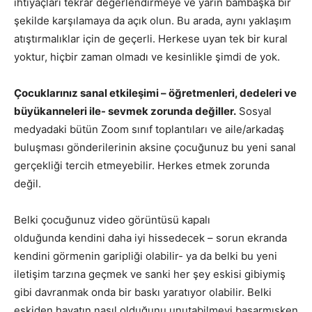
ihtiyaçları tekrar değerlendirmeye ve yarın bambaşka bir
şekilde karşılamaya da açık olun. Bu arada, aynı yaklaşım
atıştırmalıklar için de geçerli. Herkese uyan tek bir kural
yoktur, hiçbir zaman olmadı ve kesinlikle şimdi de yok.
Çocuklarınız sanal etkileşimi – öğretmenleri, dedeleri ve
büyükanneleri ile- sevmek zorunda değiller.
Sosyal
medyadaki bütün Zoom sınıf toplantıları ve aile/arkadaş
buluşması gönderilerinin aksine çocuğunuz bu yeni sanal
gerçekliği tercih etmeyebilir. Herkes etmek zorunda
değil.
Belki çocuğunuz video görüntüsü kapalı
olduğunda kendini daha iyi hissedecek – sorun ekranda
kendini görmenin garipliği olabilir- ya da belki bu yeni
iletişim tarzına geçmek ve sanki her şey eskisi gibiymiş
gibi davranmak onda bir baskı yaratıyor olabilir. Belki
eskiden hayatın nasıl olduğunu unutabilmeyi başarmışken