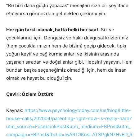
“Bu bizi daha güçlü yapacak” mesajları size bir şey ifade
etmiyorsa görmezden gelmekten çekinmeyin.
Her gün farklı olacak, hatta belki her saat.
Siz ve
çocuklarınız için. Dengesiz ve haklı duygusal krizlerimiz
(hem çocuklarımızın hem de bizim) geçip gidecek, tıpkı
yoğun keyif ve bağ kurma anları ve ikisinin arasında
yaşanan sıradan ve doğal anlar gibi. Hepsini yaşayın. Hem
bundan başka seçeneğimiz olmadığı için, hem de insan
olmak ve hayat bu olduğu için.
Çeviri: Özlem Öztürk
Kaynak:
https://www.psychologytoday.com/us/blog/little-
house-calls/202004/parenting-right-now-is-really-hard?
utm_source=FacebookPost&utm_medium=FBPost&utm_
campaign=FBPost&fbclid=IwAR1OKnsLATSPgkN7HvED_6