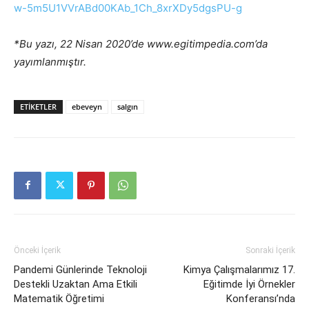
w-5m5U1VVrABd00KAb_1Ch_8xrXDy5dgsPU-g
*Bu yazı, 22 Nisan 2020’de www.egitimpedia.com’da
yayımlanmıştır.
ETIKETLER
ebeveyn
salgın
Önceki İçerik
Sonraki İçerik
Pandemi Günlerinde Teknoloji
Kimya Çalışmalarımız 17.
Destekli Uzaktan Ama Etkili
Eğitimde İyi Örnekler
Matematik Öğretimi
Konferansı’nda