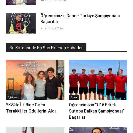
Öğrencimizin Dance Türkiye Şampiyonası
Başarıları
7 Temmuz 2026
Bu Kategoride En Son Eklenen Haberler
Eğitim
Spor
YKS’de İlk Bine Giren
Öğrencimizin “U16 Erkek
Terakkililer Ödüllerini Aldı
Sutopu Balkan Şampiyonası”
Başarısı