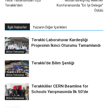
Yasa Tasarısından Üçü
Model Birleşmiş Milletler
Terakki’den
Konferansında “En İyi Delege”
Ödülü
İlgili Haberler
Yazarın Diğer İçerikleri
Terakki Laboratuvar Kardeşliği
Projesinin İkinci Oturumu Tamamlandı
Bilim-Teknoloji
Terakki’de Bilim Şenliği
Bilim-Teknoloji
Terakkililer CERN Beamline for
Schools Yarışmasında İlk 50’de
Bilim-Teknoloji