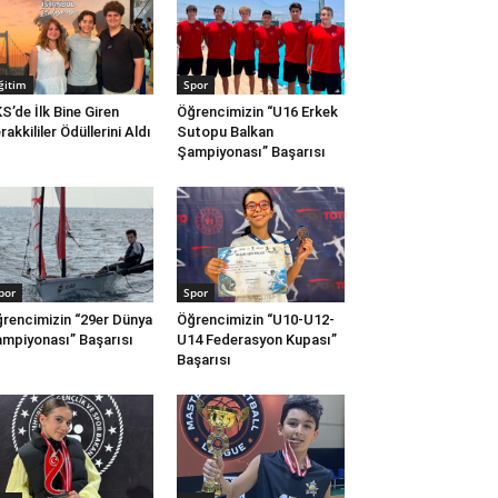
ğitim
Spor
S’de İlk Bine Giren
Öğrencimizin “U16 Erkek
rakkililer Ödüllerini Aldı
Sutopu Balkan
Şampiyonası” Başarısı
por
Spor
rencimizin “29er Dünya
Öğrencimizin “U10-U12-
mpiyonası” Başarısı
U14 Federasyon Kupası”
Başarısı