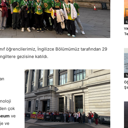
E
YK
Te
ınıf öğrencilerimiz, İngilizce Bölümümüz tarafından 29
giltere gezisine katıldı.
S
pan
Öğ
Şa
noloji
nden çok
useum
ve
bje ve