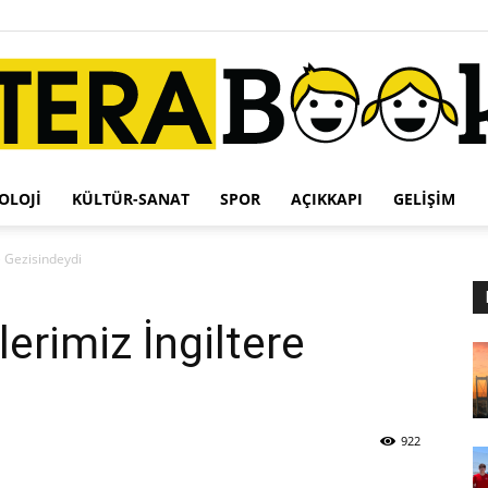
OLOJI
KÜLTÜR-SANAT
SPOR
AÇIKKAPI
GELIŞIM
Terabook
e Gezisindeydi
erimiz İngiltere
922