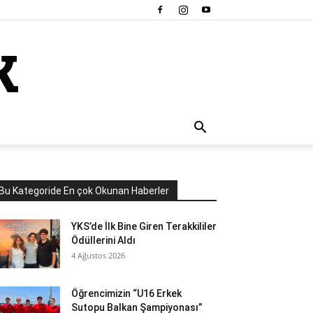
Bu Kategoride En çok Okunan Haberler
YKS’de İlk Bine Giren Terakkililer
Ödüllerini Aldı
4 Ağustos 2026
Öğrencimizin “U16 Erkek
Sutopu Balkan Şampiyonası”