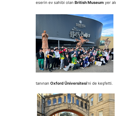
eserin ev sahibi olan
British Museum
yer ald
tanınan
Oxford Üniversitesi
’ni de keşfetti.