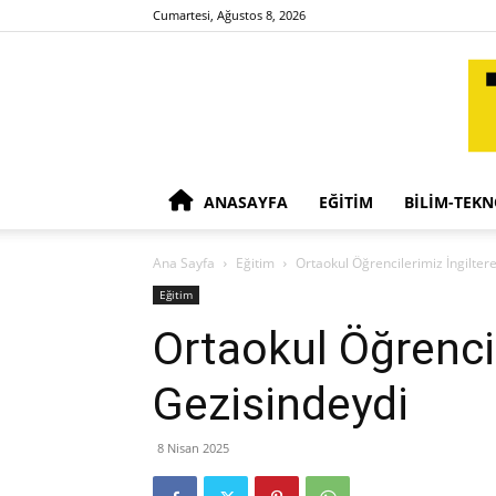
Cumartesi, Ağustos 8, 2026
ANASAYFA
EĞITIM
BILIM-TEKN
Ana Sayfa
Eğitim
Ortaokul Öğrencilerimiz İngilter
Eğitim
Ortaokul Öğrencil
Gezisindeydi
8 Nisan 2025