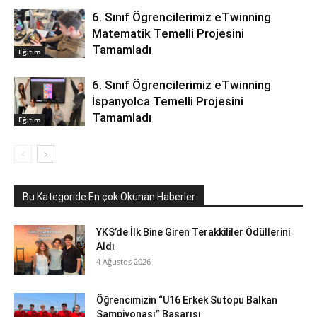
6. Sınıf Öğrencilerimiz eTwinning
Matematik Temelli Projesini
Tamamladı
Eğitim
6. Sınıf Öğrencilerimiz eTwinning
İspanyolca Temelli Projesini
Tamamladı
Eğitim
Bu Kategoride En çok Okunan Haberler
YKS’de İlk Bine Giren Terakkililer Ödüllerini
Aldı
4 Ağustos 2026
Öğrencimizin “U16 Erkek Sutopu Balkan
Şampiyonası” Başarısı