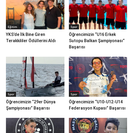
Eğitim
Spor
YKS’de İlk Bine Giren
Öğrencimizin “U16 Erkek
Terakkililer Ödüllerini Aldı
Sutopu Balkan Şampiyonası”
Başarısı
Spor
Spor
Öğrencimizin “29er Dünya
Öğrencimizin “U10-U12-U14
Şampiyonası” Başarısı
Federasyon Kupası” Başarısı