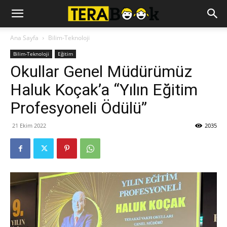
Ana Sayfa
Bilim-Teknoloji
Bilim-Teknoloji
Eğitim
Okullar Genel Müdürümüz
Haluk Koçak’a “Yılın Eğitim
Profesyoneli Ödülü”
21 Ekim 2022
2035