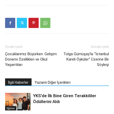
Önceki İçerik
Sonraki İçerik
Çocuklarımız Büyürken: Gelişim
Tolga Gümüşay’la “İstanbul
Dönemi Özellikleri ve Okul
Kareli Öyküler” Üzerine Bir
Yaşantıları
Söyleşi
İlgili Haberler
Yazarın Diğer İçerikleri
YKS’de İlk Bine Giren Terakkililer
Ödüllerini Aldı
Eğitim