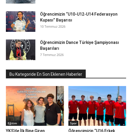
Öğrencimizin “U10-U12-U14 Federasyon
Kupası” Başarısı
10 Temmuz 2026
Öğrencimizin Dance Türkiye Şampiyonası
Başarıları
7 Temmuz 2026
Bu Kategoride En Son Eklenen Haberler
Eğitim
Spor
YKS’de İlk Bine Giren
Öğrencimizin “U16 Erkek