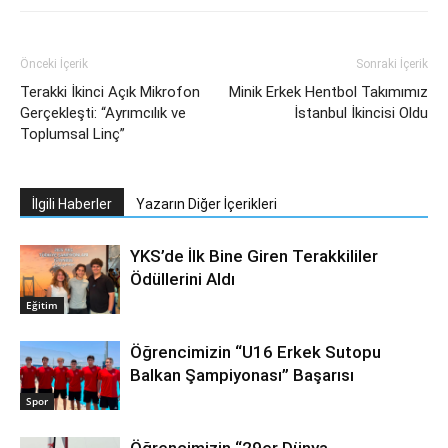
Önceki İçerik
Sonraki İçerik
Terakki İkinci Açık Mikrofon
Minik Erkek Hentbol Takımımız
Gerçekleşti: “Ayrımcılık ve
İstanbul İkincisi Oldu
Toplumsal Linç”
İlgili Haberler
Yazarın Diğer İçerikleri
YKS’de İlk Bine Giren Terakkililer
Ödüllerini Aldı
Eğitim
Öğrencimizin “U16 Erkek Sutopu
Balkan Şampiyonası” Başarısı
Spor