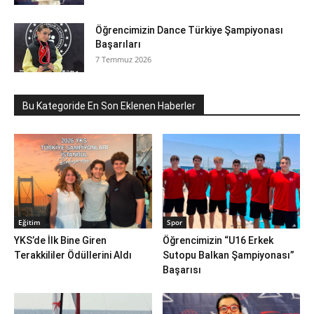
Öğrencimizin Dance Türkiye Şampiyonası
Başarıları
7 Temmuz 2026
Bu Kategoride En Son Eklenen Haberler
Eğitim
Spor
YKS’de İlk Bine Giren
Öğrencimizin “U16 Erkek
Terakkililer Ödüllerini Aldı
Sutopu Balkan Şampiyonası”
Başarısı