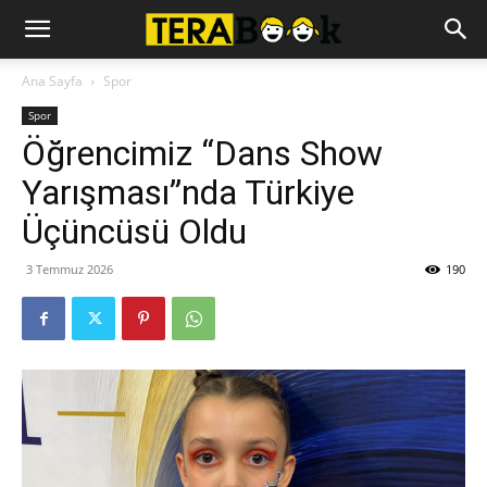
Ana Sayfa
Spor
Spor
Öğrencimiz “Dans Show
Yarışması”nda Türkiye
Üçüncüsü Oldu
3 Temmuz 2026
190