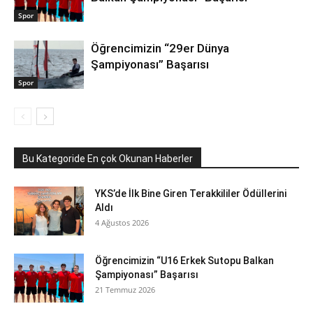
Spor
Öğrencimizin “29er Dünya
Şampiyonası” Başarısı
Spor
Bu Kategoride En çok Okunan Haberler
YKS’de İlk Bine Giren Terakkililer Ödüllerini
Aldı
4 Ağustos 2026
Öğrencimizin “U16 Erkek Sutopu Balkan
Şampiyonası” Başarısı
21 Temmuz 2026