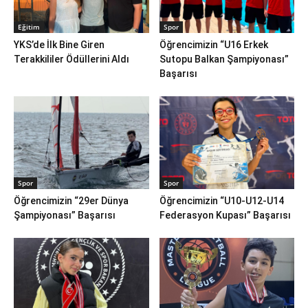
Eğitim
Spor
YKS’de İlk Bine Giren
Öğrencimizin “U16 Erkek
Terakkililer Ödüllerini Aldı
Sutopu Balkan Şampiyonası”
Başarısı
Spor
Spor
Öğrencimizin “29er Dünya
Öğrencimizin “U10-U12-U14
Şampiyonası” Başarısı
Federasyon Kupası” Başarısı