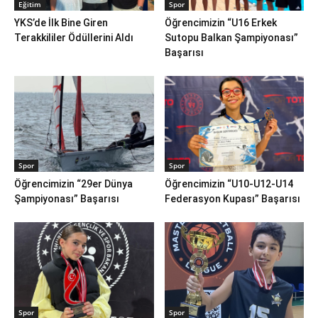
Eğitim
Spor
YKS’de İlk Bine Giren
Öğrencimizin “U16 Erkek
Terakkililer Ödüllerini Aldı
Sutopu Balkan Şampiyonası”
Başarısı
Spor
Spor
Öğrencimizin “29er Dünya
Öğrencimizin “U10-U12-U14
Şampiyonası” Başarısı
Federasyon Kupası” Başarısı
Spor
Spor