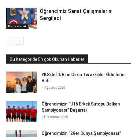
Öğrencimiz Sanat Çalışmalarını
Sergiledi
Kültür-Sanat
Bu Kategoride En çok Okunan Haberler
YKS’de İlk Bine Giren Terakkililer Ödüllerini
Aldı
4 Ağustos 2026
Öğrencimizin “U16 Erkek Sutopu Balkan
Şampiyonası” Başarısı
21 Temmuz 2026
Öğrencimizin “29er Dünya Şampiyonası”