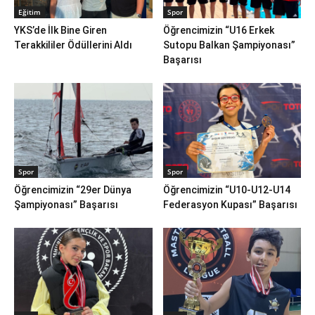
Eğitim
Spor
YKS’de İlk Bine Giren
Öğrencimizin “U16 Erkek
Terakkililer Ödüllerini Aldı
Sutopu Balkan Şampiyonası”
Başarısı
Spor
Spor
Öğrencimizin “29er Dünya
Öğrencimizin “U10-U12-U14
Şampiyonası” Başarısı
Federasyon Kupası” Başarısı