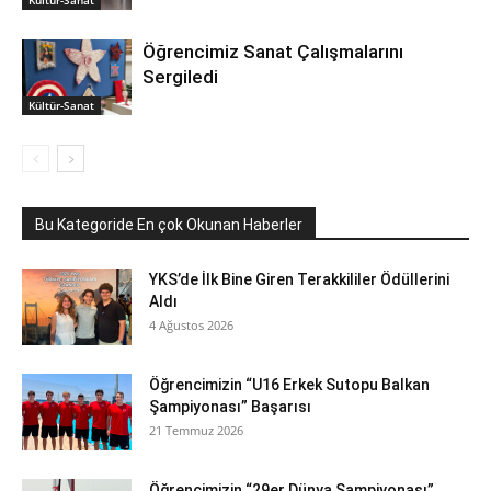
Öğrencimiz Sanat Çalışmalarını
Sergiledi
Kültür-Sanat
Bu Kategoride En çok Okunan Haberler
YKS’de İlk Bine Giren Terakkililer Ödüllerini
Aldı
4 Ağustos 2026
Öğrencimizin “U16 Erkek Sutopu Balkan
Şampiyonası” Başarısı
21 Temmuz 2026
Öğrencimizin “29er Dünya Şampiyonası”