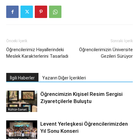
Önceki İçerik
Sonraki İçerik
Öğrencilerimiz Hayallerindeki
Öğrencilerimizin Üniversite
Meslek Karakterlerini Tasarladı
Gezileri Sürüyor
İlgili Haberler
Yazarın Diğer İçerikleri
Öğrencimizin Kişisel Resim Sergisi
Ziyaretçilerle Buluştu
Kültür-Sanat
Levent Yerleşkesi Öğrencilerimizden
Yıl Sonu Konseri
Kültür-Sanat