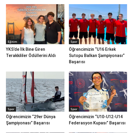
Eğitim
Spor
YKS’de İlk Bine Giren
Öğrencimizin “U16 Erkek
Terakkililer Ödüllerini Aldı
Sutopu Balkan Şampiyonası”
Başarısı
Spor
Spor
Öğrencimizin “29er Dünya
Öğrencimizin “U10-U12-U14
Şampiyonası” Başarısı
Federasyon Kupası” Başarısı