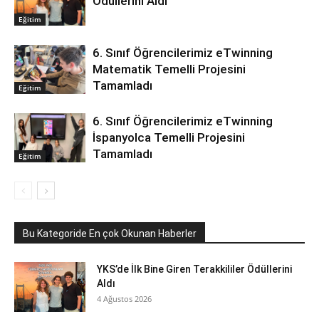
Ödüllerini Aldı
Eğitim
6. Sınıf Öğrencilerimiz eTwinning
Matematik Temelli Projesini
Tamamladı
Eğitim
6. Sınıf Öğrencilerimiz eTwinning
İspanyolca Temelli Projesini
Tamamladı
Eğitim
Bu Kategoride En çok Okunan Haberler
YKS’de İlk Bine Giren Terakkililer Ödüllerini
Aldı
4 Ağustos 2026