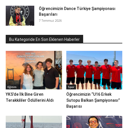
Öğrencimizin Dance Türkiye Şampiyonası
Başarıları
7 Temmuz 2026
Bu Kategoride En Son Eklenen Haberler
Eğitim
Spor
YKS’de İlk Bine Giren
Öğrencimizin “U16 Erkek
Terakkililer Ödüllerini Aldı
Sutopu Balkan Şampiyonası”
Başarısı