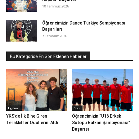
10 Temmuz 2026
Öğrencimizin Dance Türkiye Şampiyonası
Başarıları
7 Temmuz 2026
Bu Kategoride En Son Eklenen Haberler
Eğitim
Spor
YKS’de İlk Bine Giren
Öğrencimizin “U16 Erkek
Terakkililer Ödüllerini Aldı
Sutopu Balkan Şampiyonası”
Başarısı