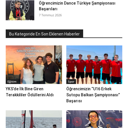
Öğrencimizin Dance Türkiye Şampiyonası
Başarıları
7 Temmuz 2026
Bu Kategoride En Son Eklenen Haberler
Eğitim
Spor
YKS’de İlk Bine Giren
Öğrencimizin “U16 Erkek
Terakkililer Ödüllerini Aldı
Sutopu Balkan Şampiyonası”
Başarısı