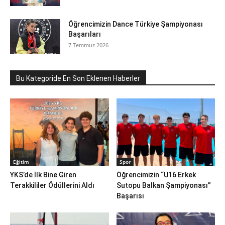
Öğrencimizin Dance Türkiye Şampiyonası
Başarıları
7 Temmuz 2026
Bu Kategoride En Son Eklenen Haberler
Eğitim
Spor
YKS’de İlk Bine Giren
Öğrencimizin “U16 Erkek
Terakkililer Ödüllerini Aldı
Sutopu Balkan Şampiyonası”
Başarısı