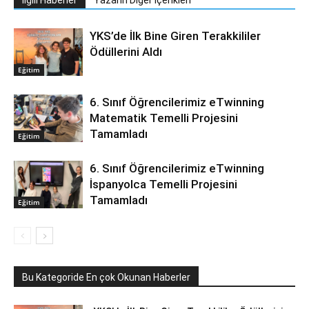
İlgili Haberler
Yazarın Diğer İçerikleri
YKS’de İlk Bine Giren Terakkililer
Ödüllerini Aldı
Eğitim
6. Sınıf Öğrencilerimiz eTwinning
Matematik Temelli Projesini
Tamamladı
Eğitim
6. Sınıf Öğrencilerimiz eTwinning
İspanyolca Temelli Projesini
Tamamladı
Eğitim
Bu Kategoride En çok Okunan Haberler