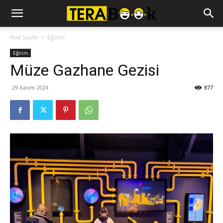
Ana Sayfa
Eğitim
Eğitim
Müze Gazhane Gezisi
29 Kasım 2024
877