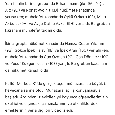
Yarı finalin birinci grubunda Erhan İmamoğlu (9A), Yiğit
Alp (9D) ve Rohat Aydın (10D) hükümet kanadında
yarışırken; muhalefet kanadında Öykü Özkara (9F), Mina
Akbulut (9H) ve Ayşe Defne Aykul (9H) yer aldı. Bu grubun
kazananı muhalefet takımı oldu.
İkinci grupta hükümet kanadında Hamza Cesur Yıldırım
(9B), Gökçe İpek Talay (9E) ve İpek Aran (10C) yer alırken;
muhalefet kanadında Can Özmen (9C), Can Dönmez (10C)
ve Yusuf Kuzgun Nesin (10E) yarıştı. Bu grubun kazananı
da hükümet kanadı oldu.
Kültür Merkezi K1’de gerçekleşen münazara ise büyük bir
heyecana sahne oldu. Münazara, açılış konuşmasıyla
başladı. Ardından izleyiciler, yıl boyunca öğrencilerimizin
okul içi ve dışındaki çalışmalarının ve etkinliklerdeki
emeklerinin yer aldığı bir video izledi.