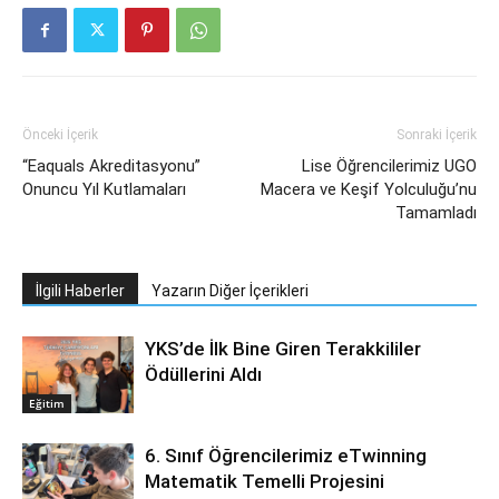
Önceki İçerik
Sonraki İçerik
“Eaquals Akreditasyonu”
Lise Öğrencilerimiz UGO
Onuncu Yıl Kutlamaları
Macera ve Keşif Yolculuğu’nu
Tamamladı
İlgili Haberler
Yazarın Diğer İçerikleri
YKS’de İlk Bine Giren Terakkililer
Ödüllerini Aldı
Eğitim
6. Sınıf Öğrencilerimiz eTwinning
Matematik Temelli Projesini