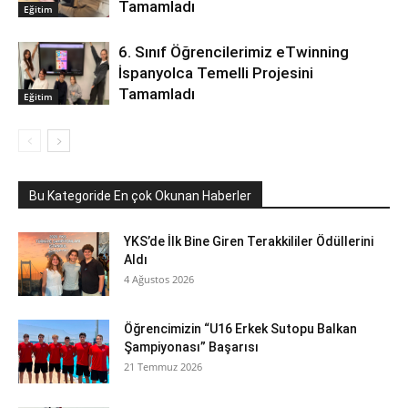
Tamamladı
Eğitim
6. Sınıf Öğrencilerimiz eTwinning
İspanyolca Temelli Projesini
Tamamladı
Eğitim
Bu Kategoride En çok Okunan Haberler
YKS’de İlk Bine Giren Terakkililer Ödüllerini
Aldı
4 Ağustos 2026
Öğrencimizin “U16 Erkek Sutopu Balkan
Şampiyonası” Başarısı
21 Temmuz 2026