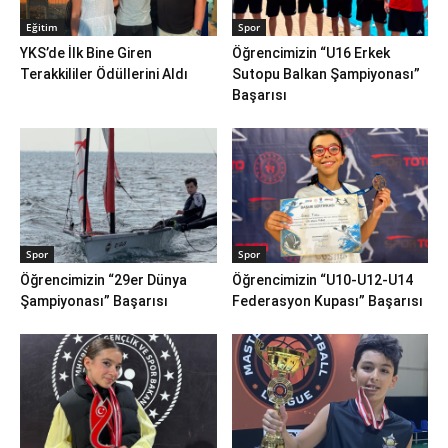
Eğitim
Spor
YKS’de İlk Bine Giren
Öğrencimizin “U16 Erkek
Terakkililer Ödüllerini Aldı
Sutopu Balkan Şampiyonası”
Başarısı
Spor
Spor
Öğrencimizin “29er Dünya
Öğrencimizin “U10-U12-U14
Şampiyonası” Başarısı
Federasyon Kupası” Başarısı