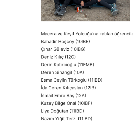
Macera ve Keşif Yolcuğu’na katılan öğrencil
Bahadır Hoşboy (10IBE)
Çınar Güleviz (10IBG)
Deniz Kılıç (12C)
Derin Katırcıoğlu (11FMB)
Deren Sinangil (10A)
Esma Ceylin Türkoğlu (11IBD)
İda Ceren Kılıçaslan (12IB)
İsmail Emre Baş (12A)
Kuzey Bilge Önal (10IBF)
Liya Doğutan (11IBD)
Nazım Yiğit Terzi (11IBD)