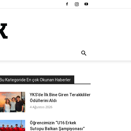
Bu Kategoride En çok Okunan Haberler
YKS’de İlk Bine Giren Terakkililer
Ödüllerini Aldı
4 Ağustos 2026
Öğrencimizin “U16 Erkek
Sutopu Balkan Şampiyonası”