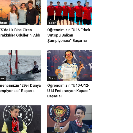
ğitim
Spor
S’de İlk Bine Giren
Öğrencimizin “U16 Erkek
rakkililer Ödüllerini Aldı
Sutopu Balkan
Şampiyonası” Başarısı
por
Spor
rencimizin “29er Dünya
Öğrencimizin “U10-U12-
mpiyonası” Başarısı
U14 Federasyon Kupası”
Başarısı