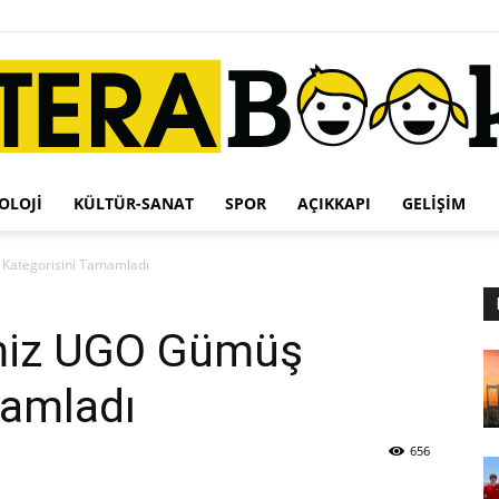
OLOJI
KÜLTÜR-SANAT
SPOR
AÇIKKAPI
GELIŞIM
Terabook
 Kategorisini Tamamladı
imiz UGO Gümüş
mamladı
656