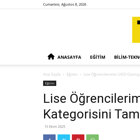
Cumartesi, Ağustos 8, 2026
ANASAYFA
EĞITIM
BILIM-TEKN
Ana Sayfa
Eğitim
Lise Öğrencilerimiz UGO Gümüş
Eğitim
Lise Öğrenciler
Kategorisini Ta
15 Ekim 2025