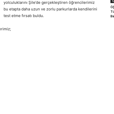
S
yolculuklarını Şile’de gerçekleştiren öğrencilerimiz
Öğ
bu etapta daha uzun ve zorlu parkurlarda kendilerini
Tü
test etme fırsatı buldu.
Ba
erimiz;