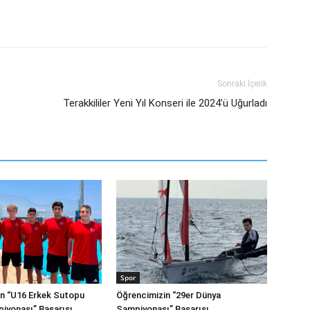
Sonraki İçerik
Terakkililer Yeni Yıl Konseri ile 2024’ü Uğurladı
Spor
n “U16 Erkek Sutopu
Öğrencimizin “29er Dünya
iyonası” Başarısı
Şampiyonası” Başarısı