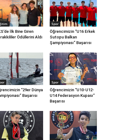
ğitim
Spor
S’de İlk Bine Giren
Öğrencimizin “U16 Erkek
rakkililer Ödüllerini Aldı
Sutopu Balkan
Şampiyonası” Başarısı
por
Spor
rencimizin “29er Dünya
Öğrencimizin “U10-U12-
mpiyonası” Başarısı
U14 Federasyon Kupası”
Başarısı