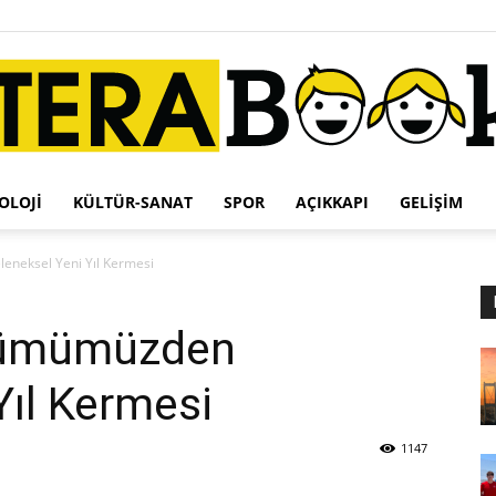
OLOJI
KÜLTÜR-SANAT
SPOR
AÇIKKAPI
GELIŞIM
Terabook
eneksel Yeni Yıl Kermesi
ölümümüzden
Yıl Kermesi
1147