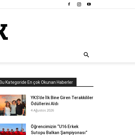
Bu Kategoride En çok Okunan Haberler
YKS’de İlk Bine Giren Terakkililer
Ödüllerini Aldı
4 Ağustos 2026
Öğrencimizin “U16 Erkek
Sutopu Balkan Şampiyonası”