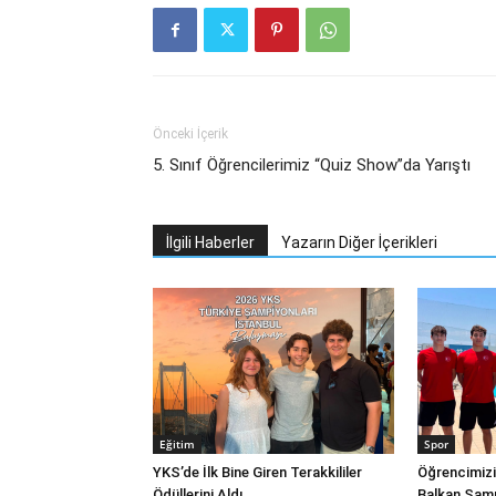
Önceki İçerik
5. Sınıf Öğrencilerimiz “Quiz Show”da Yarıştı
İlgili Haberler
Yazarın Diğer İçerikleri
Eğitim
Spor
YKS’de İlk Bine Giren Terakkililer
Öğrencimizi
Ödüllerini Aldı
Balkan Şamp