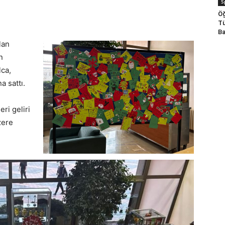
S
Öğ
Tü
Ba
lan
n
lca,
a sattı.
ri geliri
zere