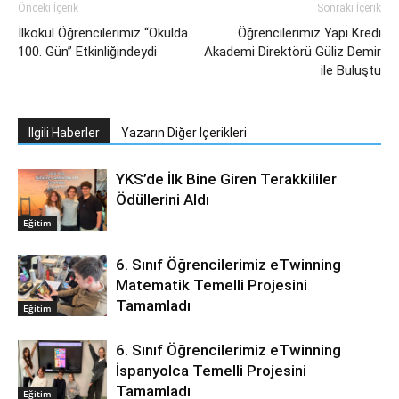
Önceki İçerik
Sonraki İçerik
İlkokul Öğrencilerimiz “Okulda
Öğrencilerimiz Yapı Kredi
100. Gün” Etkinliğindeydi
Akademi Direktörü Güliz Demir
ile Buluştu
İlgili Haberler
Yazarın Diğer İçerikleri
YKS’de İlk Bine Giren Terakkililer
Ödüllerini Aldı
Eğitim
6. Sınıf Öğrencilerimiz eTwinning
Matematik Temelli Projesini
Tamamladı
Eğitim
6. Sınıf Öğrencilerimiz eTwinning
İspanyolca Temelli Projesini
Tamamladı
Eğitim