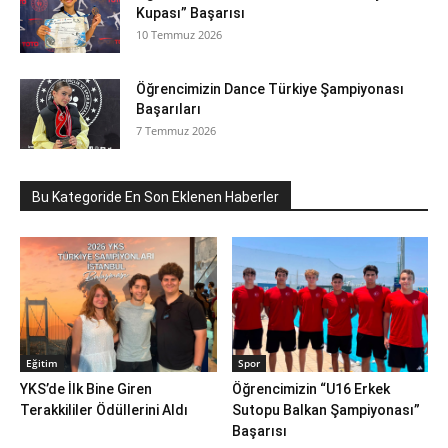
Kupası” Başarısı
10 Temmuz 2026
Öğrencimizin Dance Türkiye Şampiyonası
Başarıları
7 Temmuz 2026
Bu Kategoride En Son Eklenen Haberler
Eğitim
Spor
YKS’de İlk Bine Giren
Öğrencimizin “U16 Erkek
Terakkililer Ödüllerini Aldı
Sutopu Balkan Şampiyonası”
Başarısı