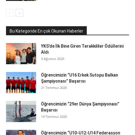
Bu Kategoride En çok Okunan Haberler
YKS’de İlk Bine Giren Terakkililer Ödüllerini
Aldı
4 Ağustos 2026
Öğrencimizin “U16 Erkek Sutopu Balkan
Şampiyonası” Başarısı
21 Temmuz 2026
Öğrencimizin “29er Dünya Şampiyonası”
Başarısı
14 Temmuz 2026
Öğrencimizin “U10-U12-U14 Federasyon