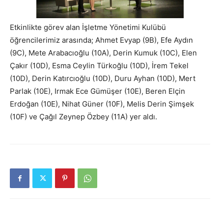
Etkinlikte görev alan İşletme Yönetimi Kulübü
öğrencilerimiz arasında; Ahmet Evyap (9B), Efe Aydın
(9C), Mete Arabacıoğlu (10A), Derin Kumuk (10C), Elen
Çakır (10D), Esma Ceylin Türkoğlu (10D), İrem Tekel
(10D), Derin Katırcıoğlu (10D), Duru Ayhan (10D), Mert
Parlak (10E), Irmak Ece Gümüşer (10E), Beren Elçin
Erdoğan (10E), Nihat Güner (10F), Melis Derin Şimşek
(10F) ve Çağıl Zeynep Özbey (11A) yer aldı.