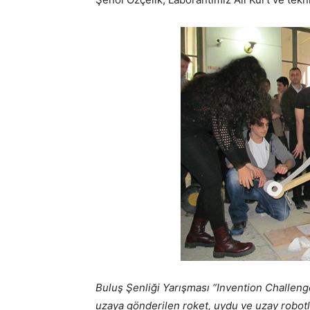
Buluş Şenliği Yarışması “Invention Challeng
uzaya gönderilen roket, uydu ve uzay robotla