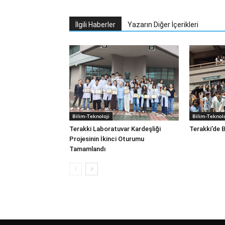
İlgili Haberler
Yazarın Diğer İçerikleri
Bilim-Teknoloji
Bilim-Teknolo
Terakki Laboratuvar Kardeşliği
Terakki’de B
Projesinin İkinci Oturumu
Tamamlandı