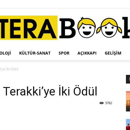
OLOJI
KÜLTÜR-SANAT
SPOR
AÇIKKAPI
GELIŞIM
Terabook
’ye İki Ödül
 Terakki’ye İki Ödül
3782