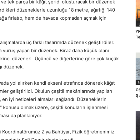
 ve tek parça bir kâğıt şeridi oluşturacak bir düzenek
tirdikleri düzeneklerle uzunluğu 18 metre, ağırlığı 140
zağa fırlatıp, hem de havada kopmadan açmak için
E
YK
Te
alışmalarda üç farklı tasarımda düzenek geliştirdiler.
a vuruş yapan bir düzenek. Biraz daha küçük olanı
n ikinci düzenek . Üçüncü ve diğerlerine göre çok küçük
ığı düzenek.
havada yol alırken kendi ekseni etrafında dönerek kâğıt
S
Öğ
ler geliştirildi. Okulun çeşitli mekânlarında yapılan
Şa
, en iyi neticeleri almaları sağlandı. Düzeneklerin
ş” konusu olmak üzere, çeşitli konuların işlenmesi
ması da planlanıyor.
i Koordinatörümüz Ziya Bahtiyar, Fizik öğretmenimiz
isyenimiz Safi Demir destek verdi.