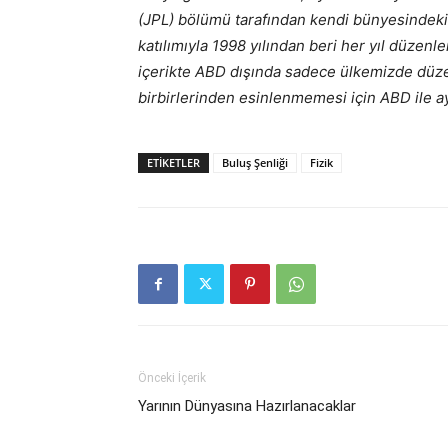
(JPL) bölümü tarafından kendi bünyesindeki 
katılımıyla 1998 yılından beri her yıl düzen
içerikte ABD dışında sadece ülkemizde düze
birbirlerinden esinlenmemesi için ABD ile ay
ETIKETLER
Buluş Şenliği
Fizik
Önceki İçerik
Yarının Dünyasına Hazırlanacaklar