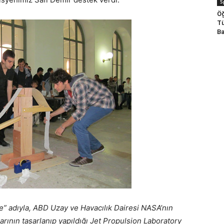
S
Öğ
Tü
Ba
e” adıyla, ABD Uzay ve Havacılık Dairesi NASA’nın
rının tasarlanıp yapıldığı Jet Propulsion Laboratory