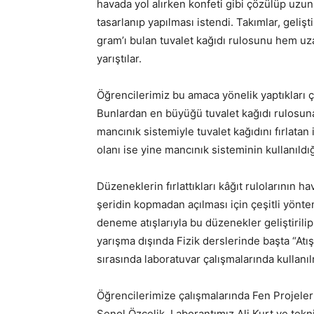
havada yol alırken konfeti gibi çözülüp uzun
tasarlanıp yapılması istendi. Takımlar, geliş
gram’ı bulan tuvalet kağıdı rulosunu hem u
yarıştılar.
Öğrencilerimiz bu amaca yönelik yaptıkları ç
Bunlardan en büyüğü tuvalet kağıdı rulosun
mancınık sistemiyle tuvalet kağıdını fırlata
olanı ise yine mancınık sisteminin kullanıld
Düzeneklerin fırlattıkları kâğıt rulolarının 
şeridin kopmadan açılması için çeşitli yöntem
deneme atışlarıyla bu düzenekler geliştirilip
yarışma dışında Fizik derslerinde başta “Atı
sırasında laboratuvar çalışmalarında kullanıl
Öğrencilerimize çalışmalarında Fen Projeler
Şenol Özçelik, Laborantımız Ali Kurt ve tekn