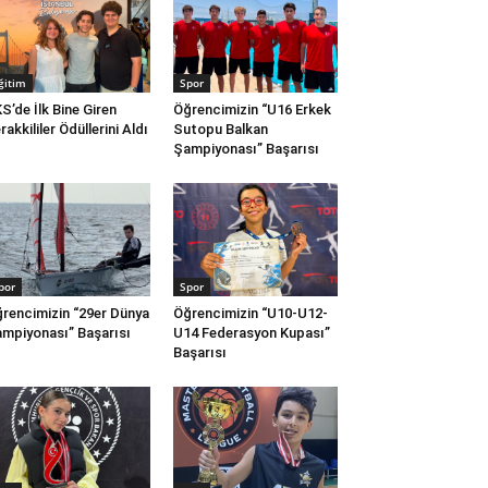
ğitim
Spor
S’de İlk Bine Giren
Öğrencimizin “U16 Erkek
rakkililer Ödüllerini Aldı
Sutopu Balkan
Şampiyonası” Başarısı
por
Spor
rencimizin “29er Dünya
Öğrencimizin “U10-U12-
mpiyonası” Başarısı
U14 Federasyon Kupası”
Başarısı