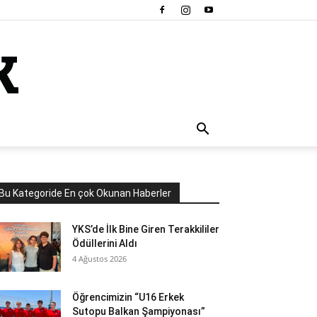
Bu Kategoride En çok Okunan Haberler
YKS’de İlk Bine Giren Terakkililer
Ödüllerini Aldı
4 Ağustos 2026
Öğrencimizin “U16 Erkek
Sutopu Balkan Şampiyonası”