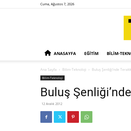
Cuma, Ağustos 7, 2026
ANASAYFA
EĞITIM
BILIM-TEKN
Ana Sayfa
Bilim-Teknoloji
Buluş Şenliği’nde Terakki
Bilim-Teknoloji
Buluş Şenliği’nde
12 Aralık 2012