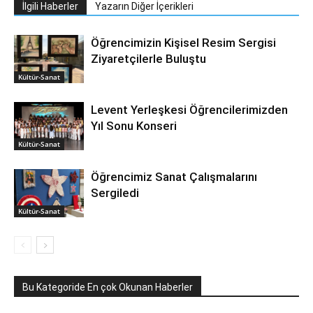
İlgili Haberler
Yazarın Diğer İçerikleri
Öğrencimizin Kişisel Resim Sergisi
Ziyaretçilerle Buluştu
Kültür-Sanat
Levent Yerleşkesi Öğrencilerimizden
Yıl Sonu Konseri
Kültür-Sanat
Öğrencimiz Sanat Çalışmalarını
Sergiledi
Kültür-Sanat
Bu Kategoride En çok Okunan Haberler