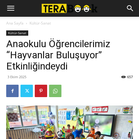
Ana Sayfa
Kültür-Sanat
Kültür-Sanat
Anaokulu Öğrencilerimiz
“Hayvanlar Buluşuyor”
Etkinliğindeydi
3 Ekim 2025
657