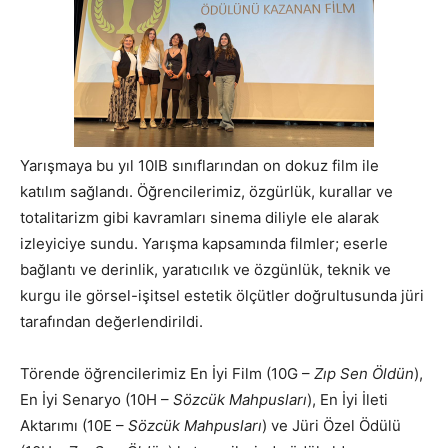
Yarışmaya bu yıl 10IB sınıflarından on dokuz film ile
katılım sağlandı. Öğrencilerimiz, özgürlük, kurallar ve
totalitarizm gibi kavramları sinema diliyle ele alarak
izleyiciye sundu. Yarışma kapsamında filmler; eserle
bağlantı ve derinlik, yaratıcılık ve özgünlük, teknik ve
kurgu ile görsel-işitsel estetik ölçütler doğrultusunda jüri
tarafından değerlendirildi.
Törende öğrencilerimiz En İyi Film (10G –
Zıp Sen Öldün
),
En İyi Senaryo (10H –
Sözcük Mahpusları
), En İyi İleti
Aktarımı (10E –
Sözcük Mahpusları
) ve Jüri Özel Ödülü