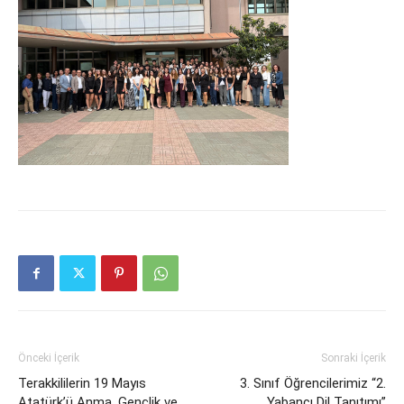
Önceki İçerik
Sonraki İçerik
Terakkililerin 19 Mayıs
3. Sınıf Öğrencilerimiz “2.
Atatürk’ü Anma, Gençlik ve
Yabancı Dil Tanıtımı”