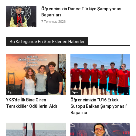
Öğrencimizin Dance Türkiye Şampiyonası
Başarıları
7 Temmuz 2026
Bu Kategoride En Son Eklenen Haberler
Eğitim
Spor
YKS’de İlk Bine Giren
Öğrencimizin “U16 Erkek
Terakkililer Ödüllerini Aldı
Sutopu Balkan Şampiyonası”
Başarısı