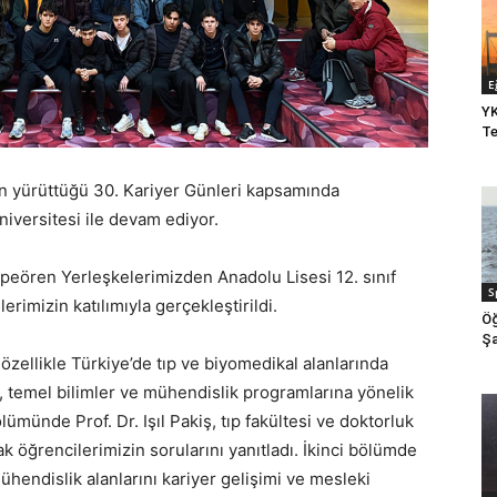
E
YK
Te
in yürüttüğü 30. Kariyer Günleri kapsamında
iversitesi ile devam ediyor.
eören Yerleşkelerimizden Anadolu Lisesi 12. sınıf
S
lerimizin katılımıyla gerçekleştirildi.
Öğ
Şa
zellikle Türkiye’de tıp ve biyomedikal alanlarında
, temel bilimler ve mühendislik programlarına yönelik
lümünde Prof. Dr. Işıl Pakiş, tıp fakültesi ve doktorluk
k öğrencilerimizin sorularını yanıtladı. İkinci bölümde
 mühendislik alanlarını kariyer gelişimi ve mesleki