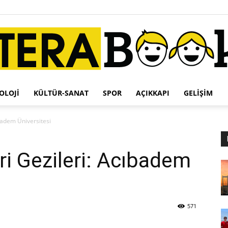
OLOJI
KÜLTÜR-SANAT
SPOR
AÇIKKAPI
GELIŞIM
Terabook
ıbadem Üniversitesi
ri Gezileri: Acıbadem
571