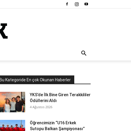
Bu Kategoride En çok Okunan Haberler
YKS’de İlk Bine Giren Terakkililer
Ödüllerini Aldı
4 Ağustos 2026
Öğrencimizin “U16 Erkek
Sutopu Balkan Şampiyonası”