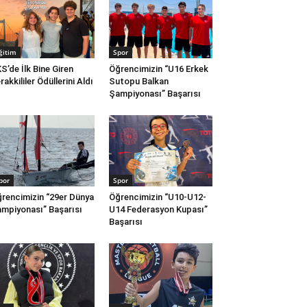
ğitim
Spor
S’de İlk Bine Giren
Öğrencimizin “U16 Erkek
rakkililer Ödüllerini Aldı
Sutopu Balkan
Şampiyonası” Başarısı
por
Spor
rencimizin “29er Dünya
Öğrencimizin “U10-U12-
mpiyonası” Başarısı
U14 Federasyon Kupası”
Başarısı