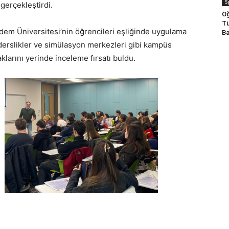
S
gerçekleştirdi.
Öğ
Tü
em Üniversitesi’nin öğrencileri eşliğinde uygulama
Ba
, derslikler ve simülasyon merkezleri gibi kampüs
klarını yerinde inceleme fırsatı buldu.