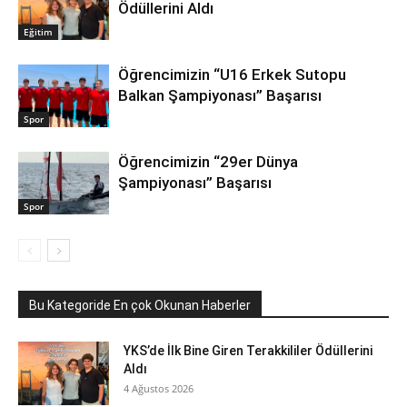
Ödüllerini Aldı
Eğitim
Öğrencimizin “U16 Erkek Sutopu
Balkan Şampiyonası” Başarısı
Spor
Öğrencimizin “29er Dünya
Şampiyonası” Başarısı
Spor
Bu Kategoride En çok Okunan Haberler
YKS’de İlk Bine Giren Terakkililer Ödüllerini
Aldı
4 Ağustos 2026