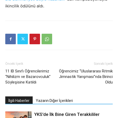
ikincilik ödülünü aldı.
Önceki İçerik
Sonraki İçerik
11 IB Sınıfı Öğrencilerimiz
Öğrencimiz “Uluslararası Ritmik
“Nihilizm ve Bazarovculuk”
Jimnastik Yarışması”nda Birinci
Söyleşisine Katıldı
Oldu
İlgili Haberler
Yazarın Diğer İçerikleri
YKS’de İlk Bine Giren Terakkililer