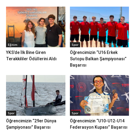
Eğitim
Spor
YKS’de İlk Bine Giren
Öğrencimizin “U16 Erkek
Terakkililer Ödüllerini Aldı
Sutopu Balkan Şampiyonası”
Başarısı
Spor
Spor
Öğrencimizin “29er Dünya
Öğrencimizin “U10-U12-U14
Şampiyonası” Başarısı
Federasyon Kupası” Başarısı