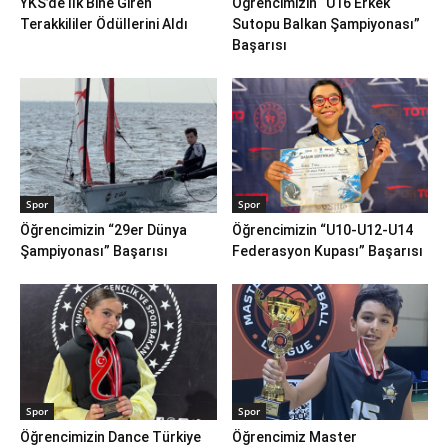
YKS’de İlk Bine Giren
Öğrencimizin “U16 Erkek
Terakkililer Ödüllerini Aldı
Sutopu Balkan Şampiyonası”
Başarısı
Spor
Spor
Öğrencimizin “29er Dünya
Öğrencimizin “U10-U12-U14
Şampiyonası” Başarısı
Federasyon Kupası” Başarısı
Spor
Spor
Öğrencimizin Dance Türkiye
Öğrencimiz Master