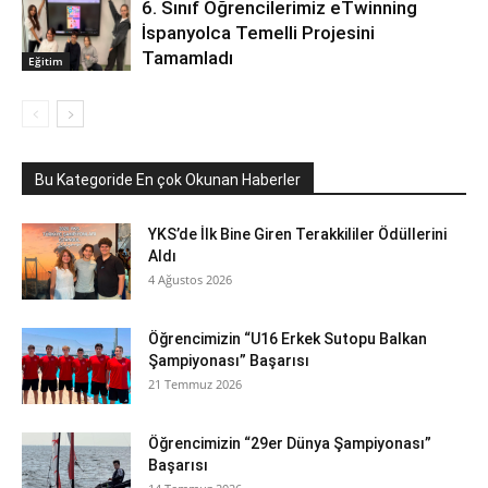
6. Sınıf Öğrencilerimiz eTwinning
İspanyolca Temelli Projesini
Tamamladı
Eğitim
Bu Kategoride En çok Okunan Haberler
YKS’de İlk Bine Giren Terakkililer Ödüllerini
Aldı
4 Ağustos 2026
Öğrencimizin “U16 Erkek Sutopu Balkan
Şampiyonası” Başarısı
21 Temmuz 2026
Öğrencimizin “29er Dünya Şampiyonası”
Başarısı