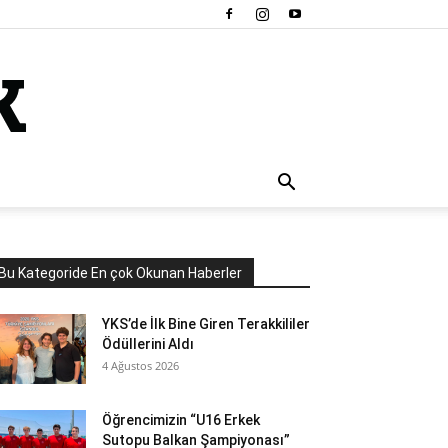
Bu Kategoride En çok Okunan Haberler
YKS’de İlk Bine Giren Terakkililer
Ödüllerini Aldı
4 Ağustos 2026
Öğrencimizin “U16 Erkek
Sutopu Balkan Şampiyonası”