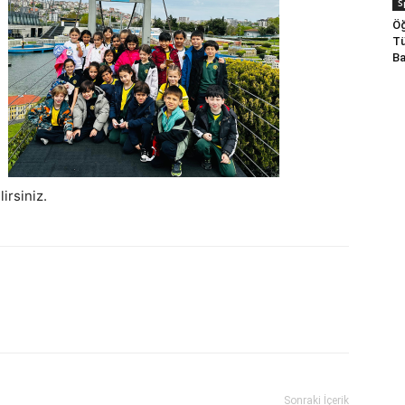
S
Öğ
Tü
Ba
irsiniz.
Sonraki İçerik