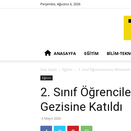
Perşembe, Ağustos 6, 2026
ANASAYFA
EĞITIM
BILIM-TEKN
Ana Sayfa
Eğitim
2. Sınıf Öğrencilerimiz Miniatürk 
Eğitim
2. Sınıf Öğrencil
Gezisine Katıldı
6 Mayıs 2026