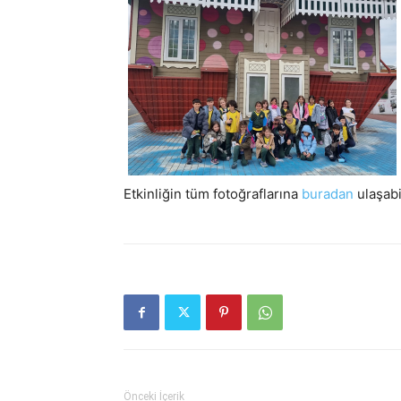
Etkinliğin tüm fotoğraflarına
buradan
ulaşabil
Önceki İçerik