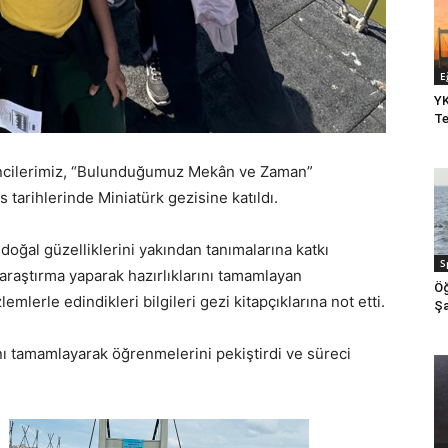
E
YK
Te
ğrencilerimiz, “Bulunduğumuz Mekân ve Zaman”
 tarihlerinde Miniatürk gezisine katıldı.
 doğal güzelliklerini yakından tanımalarına katkı
S
araştırma yaparak hazırlıklarını tamamlayan
Öğ
emlerle edindikleri bilgileri gezi kitapçıklarına not etti.
Şa
nı tamamlayarak öğrenmelerini pekiştirdi ve süreci