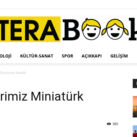
OLOJI
KÜLTÜR-SANAT
SPOR
AÇIKKAPI
GELIŞIM
Terabook
Gezisine Katıldı
erimiz Miniatürk
365