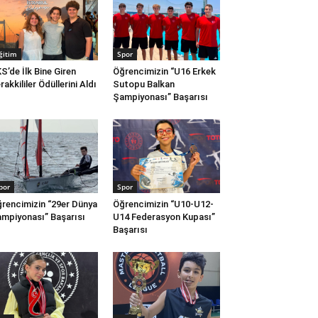
ğitim
Spor
S’de İlk Bine Giren
Öğrencimizin “U16 Erkek
rakkililer Ödüllerini Aldı
Sutopu Balkan
Şampiyonası” Başarısı
por
Spor
rencimizin “29er Dünya
Öğrencimizin “U10-U12-
mpiyonası” Başarısı
U14 Federasyon Kupası”
Başarısı